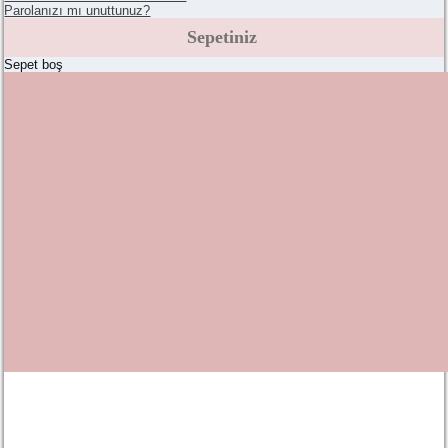
Parolanızı mı unuttunuz?
Sepetiniz
Sepet boş