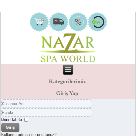
Kategorilerimiz
Giriş Yap
Kullanıcı
Adı
Parola
Beni Hatırla
Giriş
Kullanıcı adınızı mı unuttunuz?