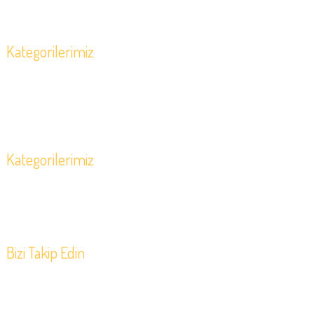
Banka Bilgilerimiz
İletişim
Kategorilerimiz
Hamam Ürünleri
Masaj Ürünleri
Cilt ve Vücut Bakım Ürünleri
Aromaterapi Yağları
Aroma Stick
Aroma ve Sıcak Yağ Lambaları
Kategorilerimiz
Mum ve Tütsüler
Sauna Ürünleri
Spa Ekipmanları
Tablo ve Heykeller
Sarf Malzemeler
Bizi Takip Edin