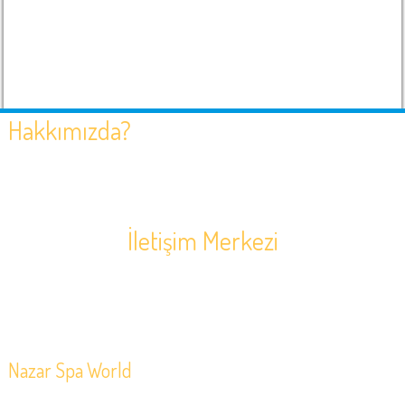
Hakkımızda?
NAZAR GRUP kuruluşundan bugüne SPA sektöründe kendisini
hızla geliştirmiş zamana ayak uydurarak müşterilerine en hızlı
ve doğru hizmeti sunmaktadır.Bunun yanı sıra müşterilerine
ihtiyaç duyduğu bir çok konuda çözüm ortağı olmuştur.
İletişim Merkezi
0(242) 247 01 71
Muratpaşa Mah. 581 Sok. N:9/A Muratpaşa/Antalya
Soru, Öneri, Sipariş:
info@nazarspaworld.com
Nazar Spa World
Hakkımızda